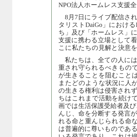
NPO法人ホームレス支援
8月7日にライブ配信された
タリストDaiGo」における
ち」及び「ホームレス」
支援に携わる立場として
こに私たちの見解と決意
私たちは、全ての人には
重され守られるべきもの
が生きることを阻むこと
またどのような状況に人
の生きる権利は侵害され
ちはこれまで活動を続けて
画では生活保護受給者及び
んじ、命を分断する発言
れる命と重んじられる命
は普遍的に尊いものであ
いる発言であり、これは