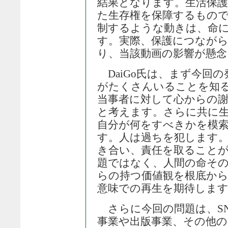
結果となります。生活保護
た生存権を保障するもので
制するような動きは、命
す。実際、保護につなが
り、当該動画の影響が懸念
DaiGo氏は、まず今回
がたくさんいることを知
当事者に対して心からの
と考えます。さらに共に
自分が何をすべきかを模
す。人は過ちを犯します
き合い、責任を取ること
題ではなく、人間の命そ
らの持つ価値観を根底か
意味での再生を期待しま
さらに今回の問題は、SN
事業や出版事業、その他