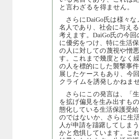
と言わざるを得ません。
さらにDaiGo氏は様々
名人であり、社会に与え
考えます。DaiGo氏の今
に優劣をつけ、特に生活保
の人に対しての蔑視や憎
す。これまで幾度となく
の人を標的にした襲撃事件
展したケースもあり、今
クライムを誘発しかねま
さらにこの発言は、「生
を拡げ偏見を生み出すも
態化している生活保護受
のではないか、さらに生
人が申請を躊躇してしま
かと危惧しています。こ