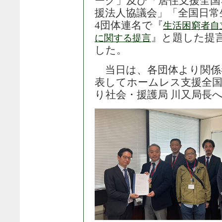
ーク」及び「居住支援全国
援法人協議会」「全国日常
4団体連名で『
生活困窮者自
』と題した提
に関する提言
した。
当日は、各団体より関係
表してホームレス支援全国
り社会・援護局 川又局長