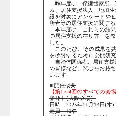
昨年度は、保護観察所、
ム、居住支援法人、地域生
設を対象にアンケートや
所者等の居住支援に関する
本年度は、これらの結果
の居住支援の在り方」を
した。
このたび、その成果を共
を検討するために公開研
自治体関係者、居住支援法
の皆様など、関心をお持
います。
■ 開催概要
【第1～4回のすべての会
第1回（大阪会場）
日時：2025年11月13日(木) 1
定員：40名