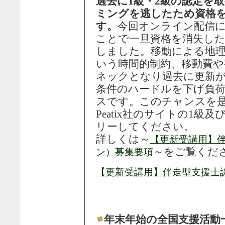
過去に1級・2級の認定を
ミングを逃したため資格
す。
今回オンライン配信
ことで一旦資格を消失し
しました。移動による地
いう時間的制約、移動費や
ネックとなり過去に更新
条件のハードルを下げ負
スです。このチャンスを
Peatix社のサイトの1級
リーしてください。
詳しくは～
【更新受講用】
～をご覧くだ
ン）募集要項
【更新受講用】伴走型支援士
年末年始の全国支援活動一覧（2